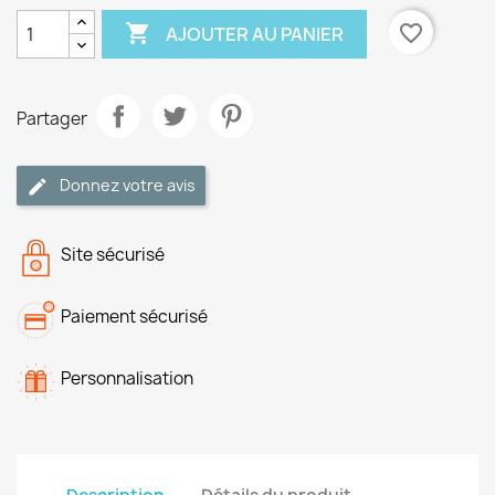

favorite_border
AJOUTER AU PANIER
Partager
Donnez votre avis
Site sécurisé
Paiement sécurisé
Personnalisation